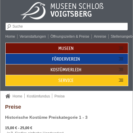
Suche & Sprache
Hauptnavigation
Home
Veranstaltungen
Öffnungszeiten & Preise
Anreise
Stellenangeb
Zum
Sie sind hier:
Home
Kostümfundus
Preise
Preise
Historische Kostüme Preiskategorie 1 - 3
15,00 € - 25,00 €