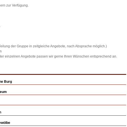
ern zur Verfügung.
.
e Teilung der Gruppe in zeitgleiche Angebote, nach Absprache möglich.)
en
 der einzelnen Angebote passen wir gerne Ihren Wünschen entsprechend an.
che Burg
seum
n
ewölbe