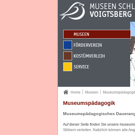
Suche & Sprache
Hauptnavigation
Sie sind hier:
Home
Museen
Museumspädagogi
Museumspädagogik
Museumspädagogisches Dauerange
Auf dieser Seite finden Sie unsere museu
Stöbern verleiten. Natürlich können alle A