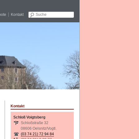
bote
Kontakt
Zum Inhalt wechseln
Kontakt
Schloß Voigtsberg
Schloßstraße 32
08606 Oelsnitz/Vogtl.
(03 74 21) 72 94 84